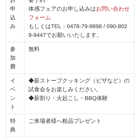
お
要予約
申
体感フェアのお申し込みは
お問い合わせ
込
フォーム
み
もしくはTEL：0478-79-9898 / 090-802
9-9447でお願いいたします。
参
無料
加
費
イ
◆薪ストーブクッキング（ピザなど）の
ベ
試食会をお楽しみください。
ン
◆薪割り・火起こし・BBQ体験
ト
特
ご来場者様へ粗品プレゼント
典