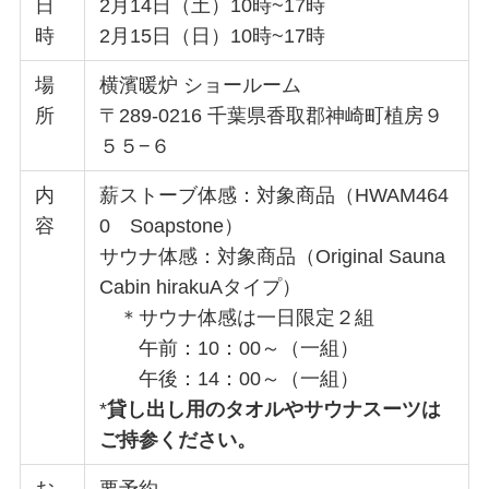
日
2月14日（土）10時~17時
時
2月15日（日）10時~17時
場
横濱暖炉 ショールーム
所
〒289-0216 千葉県香取郡神崎町植房９
５５−６
内
薪ストーブ体感：対象商品（HWAM464
容
0 Soapstone）
サウナ体感：対象商品（Original Sauna
Cabin hirakuAタイプ）
＊サウナ体感は一日限定２組
午前：10：00～（一組）
午後：14：00～（一組）
*
貸し出し用のタオルやサウナスーツは
ご持参ください。